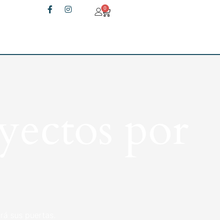
0
yectos por
rá sus puertas.