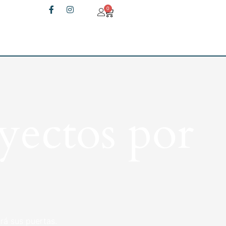
0
yectos por
rá sus puertas.