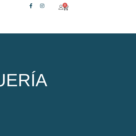
0
UERÍA