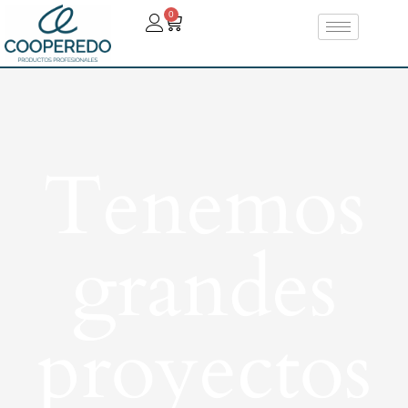
0
Tenemos
grandes
proyectos