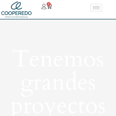
0
Tenemos
grandes
proyectos