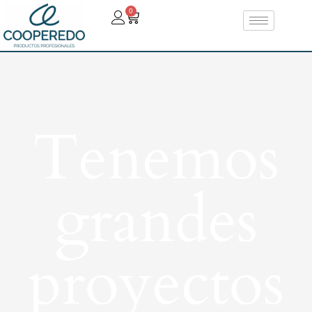
0
Tenemos
grandes
proyectos