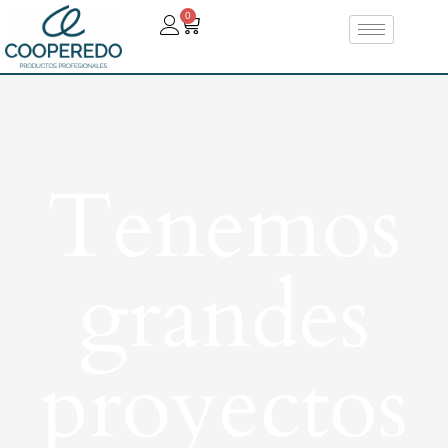
0
Tenemos
grandes
proyectos