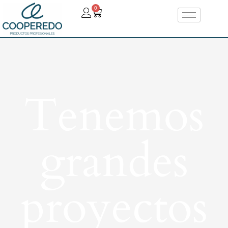
0
Tenemos
grandes
proyectos