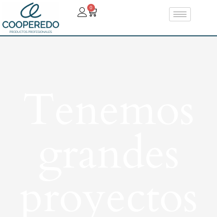
0
Tenemos
grandes
proyectos