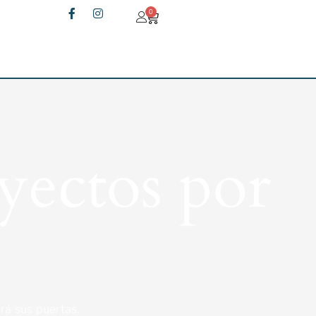
0
yectos por
rá sus puertas.