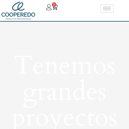
0
Tenemos
grandes
proyectos