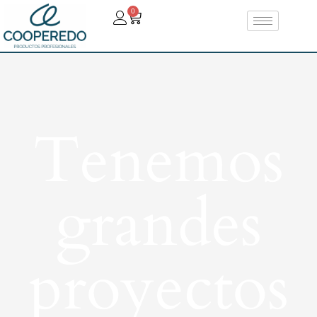
0
Tenemos
grandes
proyectos