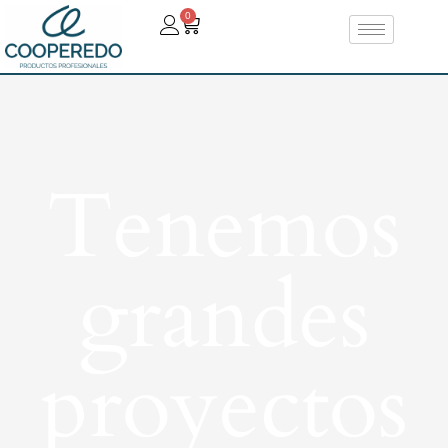
0
Tenemos
grandes
proyectos