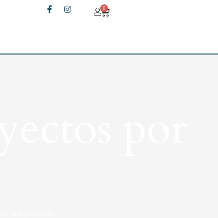
0
yectos por
rá sus puertas.