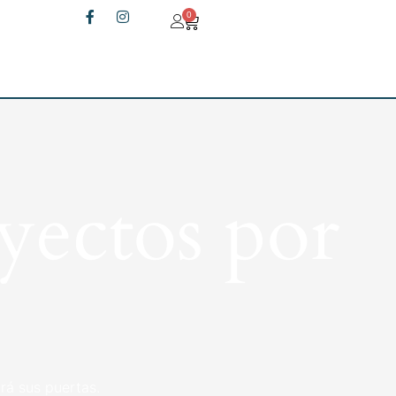
0
yectos por
rá sus puertas.