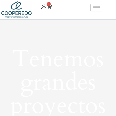
0
Tenemos
grandes
proyectos