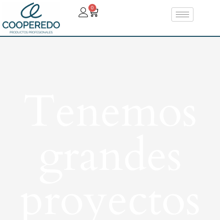
0
Tenemos
grandes
proyectos