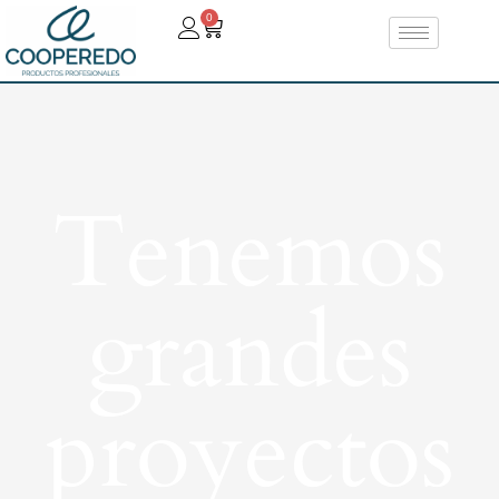
0
Tenemos
grandes
proyectos