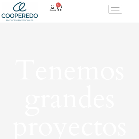
0
Tenemos
grandes
proyectos