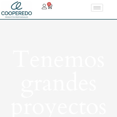
0
Tenemos
grandes
proyectos