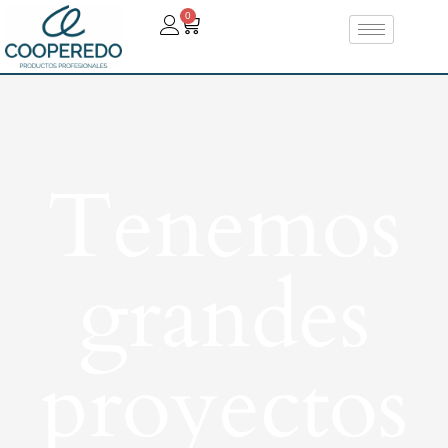
0
Tenemos
grandes
proyectos