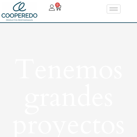
0
Tenemos
grandes
proyectos