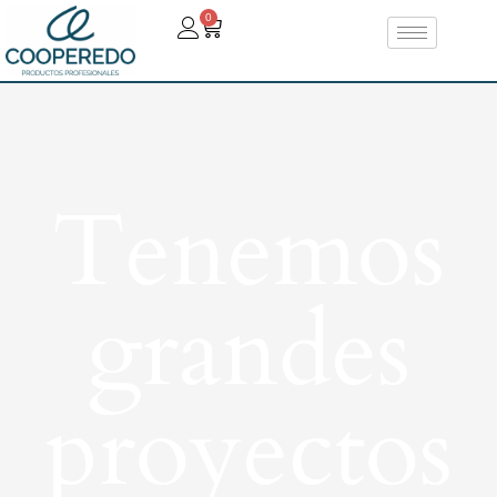
0
Tenemos
grandes
proyectos