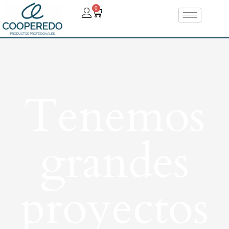
0
Tenemos
grandes
proyectos