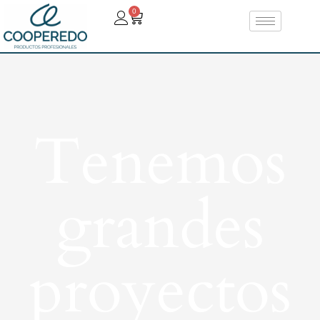
0
Tenemos
grandes
proyectos