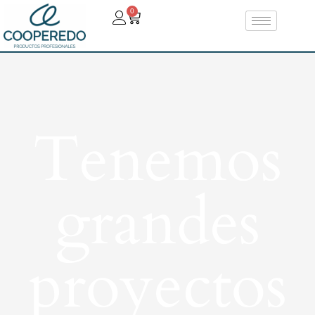
0
Tenemos
grandes
proyectos