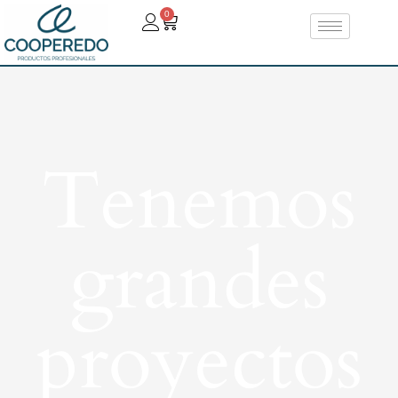
0
Tenemos
grandes
proyectos