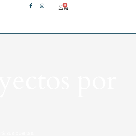
0
yectos por
rá sus puertas.