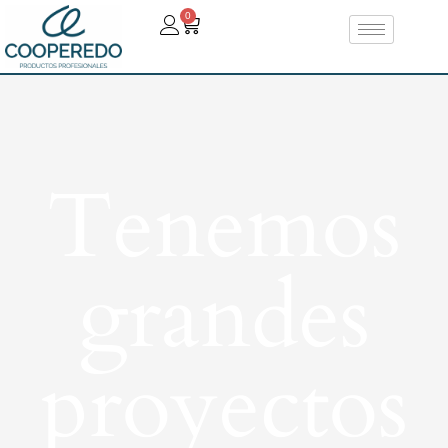
0
Tenemos
grandes
proyectos