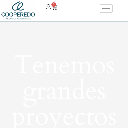
0
Tenemos
grandes
proyectos