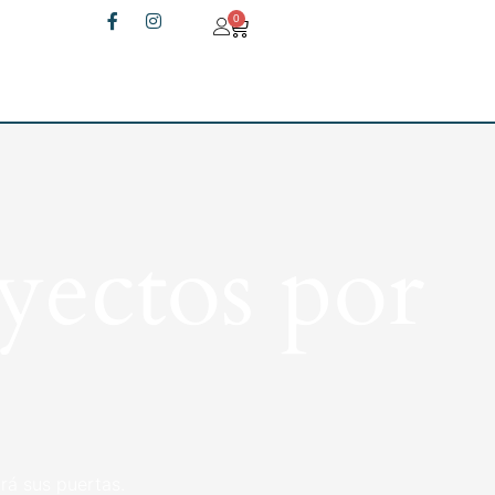
0
yectos por
rá sus puertas.