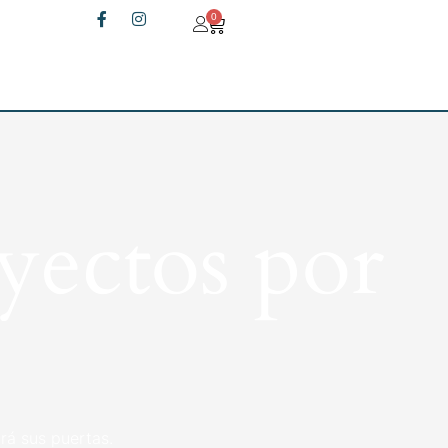
0
yectos por
rá sus puertas.