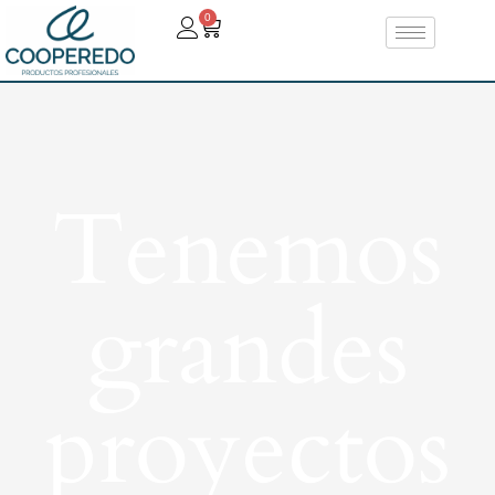
0
Tenemos
grandes
proyectos