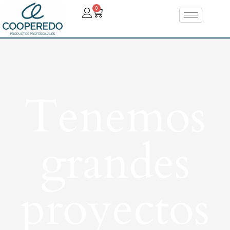
0
Tenemos
grandes
proyectos