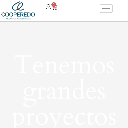
0
Tenemos
grandes
proyectos