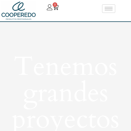
0
Tenemos
grandes
proyectos