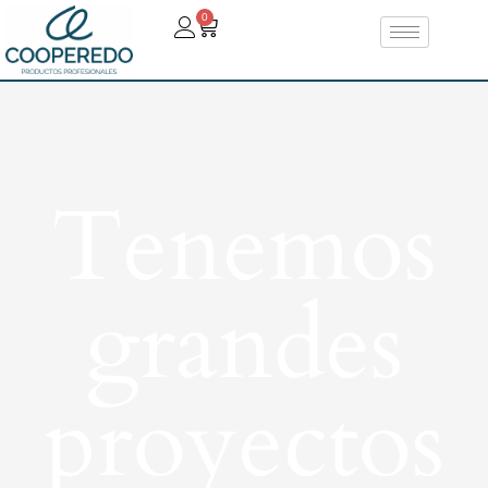
0
Tenemos
grandes
proyectos