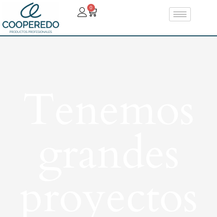
0
Tenemos
grandes
proyectos