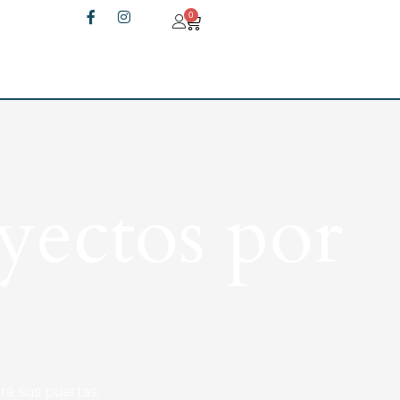
0
yectos por
rá sus puertas.