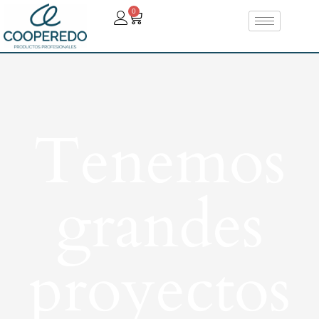
0
Tenemos
grandes
proyectos