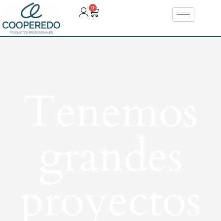
0
Tenemos
grandes
proyectos