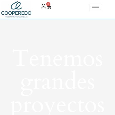
0
Tenemos
grandes
proyectos