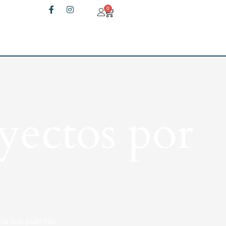
0
yectos por
rá sus puertas.