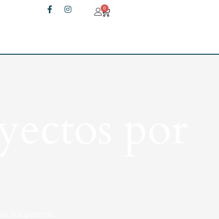
0
yectos por
rá sus puertas.