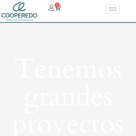
0
Tenemos
grandes
proyectos