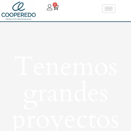
0
Tenemos
grandes
proyectos