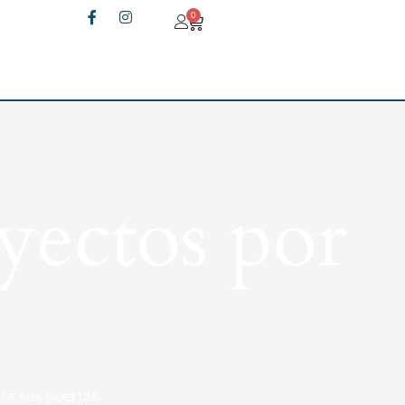
0
yectos por
rá sus puertas.