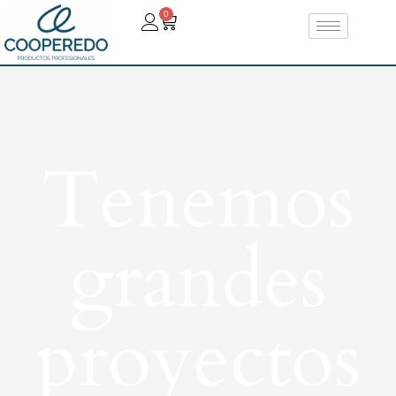
0
Tenemos
grandes
proyectos