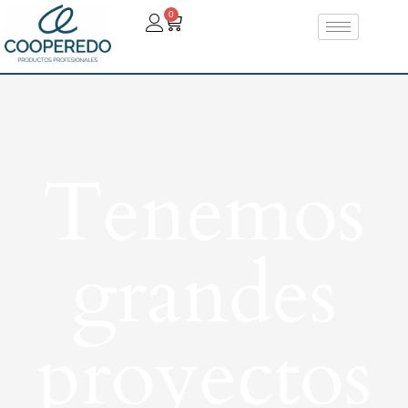
0
Tenemos
grandes
proyectos