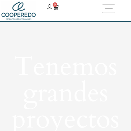
0
Tenemos
grandes
proyectos